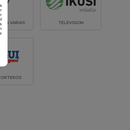
a
r
r
l
NES VARIAS
TELEVISION
s
n
e
PORTEROS