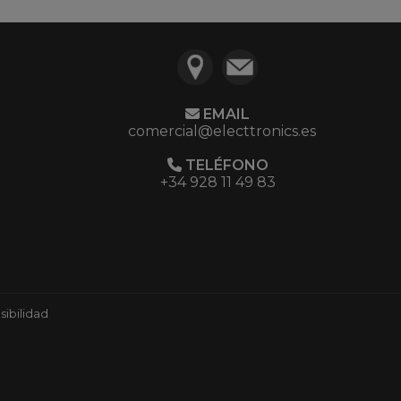
EMAIL
comercial@electtronics.es
TELÉFONO
+34 928 11 49 83
ibilidad