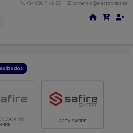
+34 928 11 49 83
comercial@electtronics.es
ealizados
CCESORIOS
CCTV SAFIRE
AFIRE