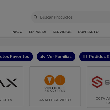
INICIO
EMPRESA
SERVICIOS
CONTACTO
ctos Favoritos
Ver Familias
Pedidos R
CCTV A
Y CCTV
ANALITICA VIDEO
S