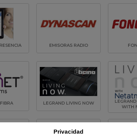
RESENCIA
EMISORAS RADIO
FON
LEGRAND
FIBRA
LEGRAND LIVING NOW
WITH 
Privacidad