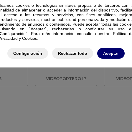
Usamos cookies o tecnologías similares propias o de terceros con l
finalidad de almacenar o acceder a información del dispositivo, facilita
el acceso a los recursos y servicios, con fines analíticos, mejora
productos y servicios, mostrar publicidad personalizada y medición de
REPETIDORES
CTIVAS
SOLUCIO
rendimiento de anuncios o contenidos. Puede aceptar todas las cookie
TELEFONIA
pulsando en “Aceptar”, rechazarlas o configurar su uso e
“Configuración”. Para más información consulte nuestra. Política d
Privacidad y Cookies.
Configuración
Rechazar todo
Aceptar
S
VIDEOPORTERO IP
VIDEO