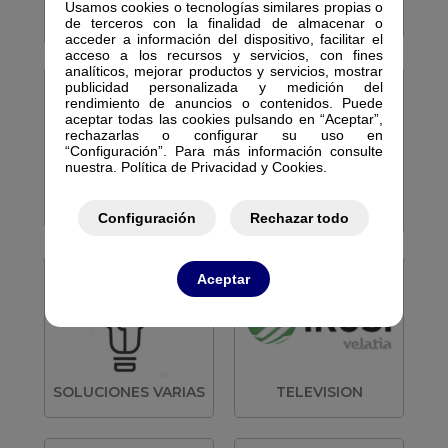
Usamos cookies o tecnologías similares propias o
RECEPTORES Y
REDES ACTIVAS
de terceros con la finalidad de almacenar o
PCMCIAS
acceder a información del dispositivo, facilitar el
acceso a los recursos y servicios, con fines
analíticos, mejorar productos y servicios, mostrar
publicidad personalizada y medición del
rendimiento de anuncios o contenidos. Puede
aceptar todas las cookies pulsando en “Aceptar”,
rechazarlas o configurar su uso en
“Configuración”. Para más información consulte
nuestra. Política de Privacidad y Cookies.
REPETIDORES
REDES ACTIVAS
TELEFONIA
Configuración
Rechazar todo
Aceptar
SOLUCIONES VARIAS
TELEVISION