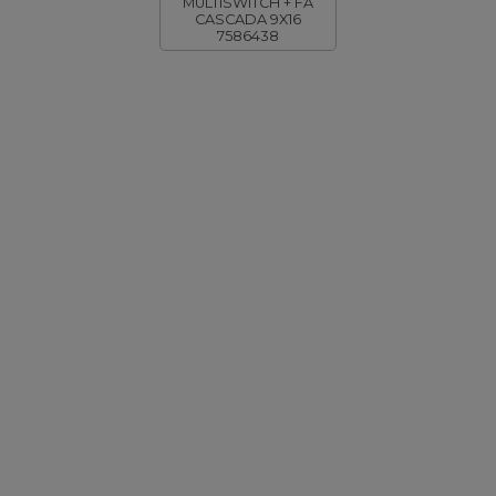
MULTISWITCH + FA
CASCADA 9X16
7586438