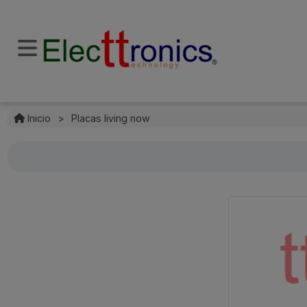
Inicio
>
Placas living now