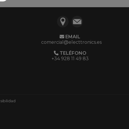
EMAIL
comercial@electtronics.es
TELÉFONO
+34 928 11 49 83
ibilidad