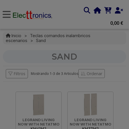
0,00 €
Inicio
>
Teclas comandos inalambricos
escenarios
>
Sand
SAND
Filtros
Ordenar
Mostrando 1-
3
de
3 Articulos
LEGRAND LIVING
LEGRAND LIVING
NOW WITH NETATMO
NOW WITH NETATMO
KM41M2
KM37M2