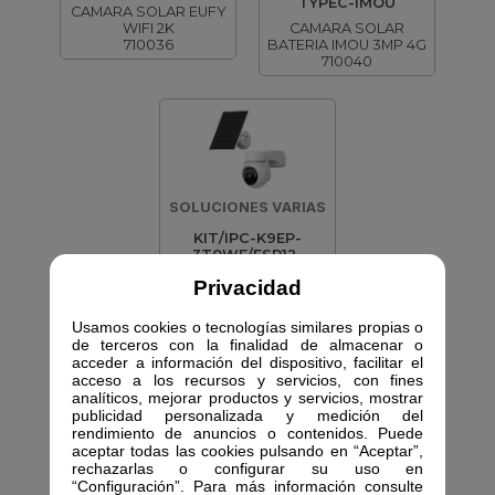
TYPEC-IMOU
CAMARA SOLAR EUFY
WIFI 2K
CAMARA SOLAR
710036
BATERIA IMOU 3MP 4G
710040
SOLUCIONES VARIAS
KIT/IPC-K9EP-
3T0WE/FSP12-
TYPEC-IMOU
Privacidad
CAMARA SOLAR IMOU
3MP + PANEL
Usamos cookies o tecnologías similares propias o
710050
de terceros con la finalidad de almacenar o
acceder a información del dispositivo, facilitar el
acceso a los recursos y servicios, con fines
analíticos, mejorar productos y servicios, mostrar
publicidad personalizada y medición del
rendimiento de anuncios o contenidos. Puede
aceptar todas las cookies pulsando en “Aceptar”,
rechazarlas o configurar su uso en
“Configuración”. Para más información consulte