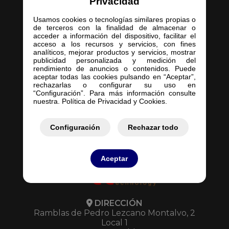
Privacidad
Usamos cookies o tecnologías similares propias o
de terceros con la finalidad de almacenar o
acceder a información del dispositivo, facilitar el
acceso a los recursos y servicios, con fines
Inicio
analíticos, mejorar productos y servicios, mostrar
publicidad personalizada y medición del
Empresa
rendimiento de anuncios o contenidos. Puede
Servicios
aceptar todas las cookies pulsando en “Aceptar”,
rechazarlas o configurar su uso en
Contacto
“Configuración”. Para más información consulte
Mis Pedidos
nuestra. Política de Privacidad y Cookies.
Mis Presupuestos
Configuración
Rechazar todo
Aceptar
DIRECCIÓN
Ramblas de Pedro Lezcano Montalvo, 2
Local 1