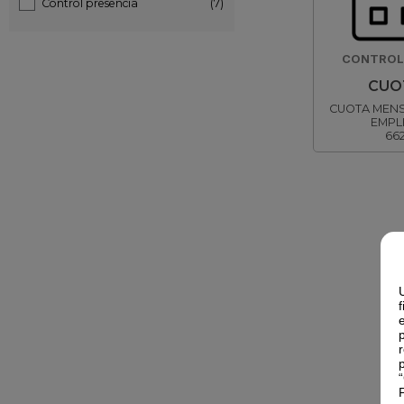
Control presencia
(7)
CONTROL 
CUO
CUOTA MENS
EMPL
66