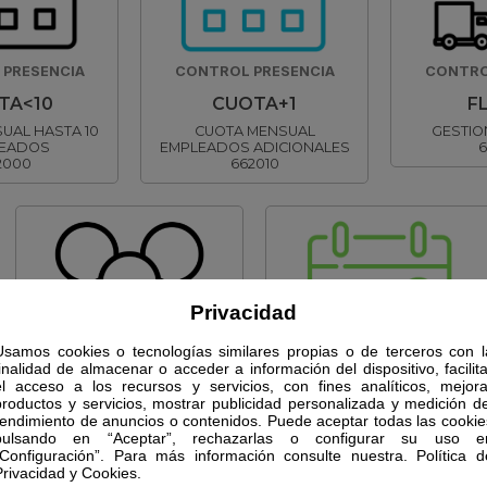
PRESENCIA
CONTROL PRESENCIA
CONTRO
TA<10
CUOTA+1
F
UAL HASTA 10
CUOTA MENSUAL
GESTIO
EADOS
EMPLEADOS ADICIONALES
6
2000
662010
Privacidad
Usamos cookies o tecnologías similares propias o de terceros con l
finalidad de almacenar o acceder a información del dispositivo, facilita
CONTROL PRESENCIA
CONTROL PRESENCIA
el acceso a los recursos y servicios, con fines analíticos, mejora
productos y servicios, mostrar publicidad personalizada y medición de
EMPLEADO
RRHH
rendimiento de anuncios o contenidos. Puede aceptar todas las cookie
pulsando en “Aceptar”, rechazarlas o configurar su uso e
PORTAL EMPLEADO
CUOTA MENSUAL GESTION
“Configuración”. Para más información consulte nuestra. Política d
662040
RRHH
Privacidad y Cookies.
662050