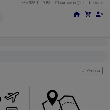
+34 928 11 49 83
comercial@electtronics.es
Ordenar