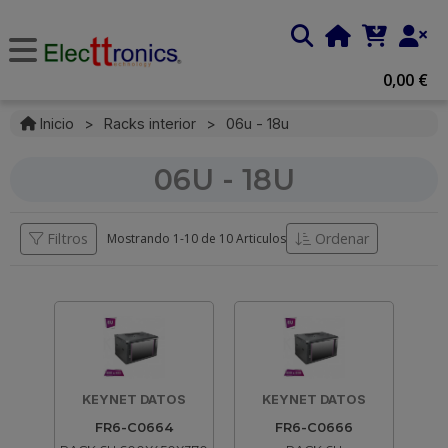
0,00 €
Inicio
>
Racks interior
>
06u - 18u
06U - 18U
Filtros
Ordenar
Mostrando 1-
10
de
10 Articulos
KEYNET DATOS
KEYNET DATOS
FR6-C0664
FR6-C0666