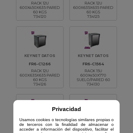
RACK 12U
RACK 12U
600X450X635 PARED
600X635X635 PARED
60 KGS
60 KGS
734120
734125
KEYNET DATOS
KEYNET DATOS
FR6-C1266
FR6-C1564
RACK 12U
RACK 15U
600X635X635 PARED
600X450X770
60 KGS
SUELO/PARED 60
734126
734130
Privacidad
Usamos cookies o tecnologías similares propias o
KEYNET DATOS
KEYNET DATOS
de terceros con la finalidad de almacenar o
acceder a información del dispositivo, facilitar el
FR6-C1566
FR6-C1866