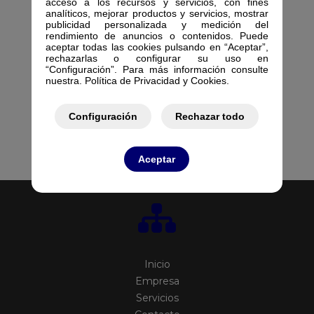
acceso a los recursos y servicios, con fines
analíticos, mejorar productos y servicios, mostrar
RACK 15U
RACK 18U
600X600X770
600X600X905
publicidad personalizada y medición del
SUELO/PARED 60
SUELO/PARED 60
rendimiento de anuncios o contenidos. Puede
734135
734140
aceptar todas las cookies pulsando en “Aceptar”,
rechazarlas o configurar su uso en
“Configuración”. Para más información consulte
nuestra. Política de Privacidad y Cookies.
Configuración
Rechazar todo
Aceptar
Inicio
Empresa
Servicios