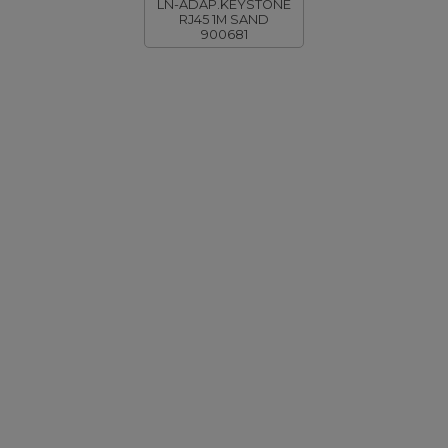
LN-ADAP.KEYSTONE
RJ45 1M SAND
900681