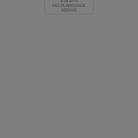
STB IPTV
MULTILANGUAGE
653000