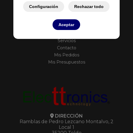
Configuración
Rechazar todo
Aceptar
Inicio
Empresa
Servicios
Contacto
Mis Pedidos
Mis Presupuestos
DIRECCIÓN
Ramblas de Pedro Lezcano Montalvo, 2
Local 1
35200 Telde