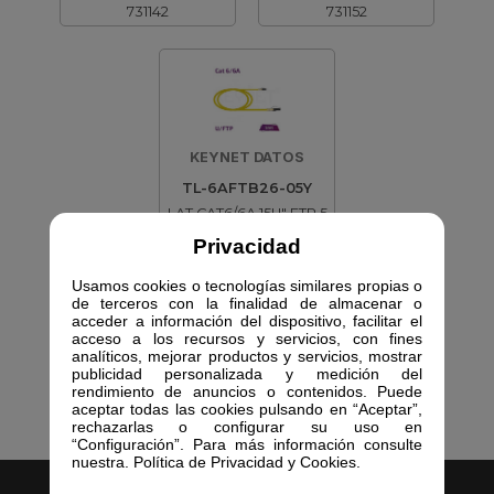
731142
731152
KEYNET DATOS
TL-6AFTB26-05Y
LAT CAT6/6A 15U" FTP 5
MTS AM
Privacidad
731162
Usamos cookies o tecnologías similares propias o
de terceros con la finalidad de almacenar o
acceder a información del dispositivo, facilitar el
acceso a los recursos y servicios, con fines
analíticos, mejorar productos y servicios, mostrar
publicidad personalizada y medición del
rendimiento de anuncios o contenidos. Puede
aceptar todas las cookies pulsando en “Aceptar”,
rechazarlas o configurar su uso en
“Configuración”. Para más información consulte
nuestra. Política de Privacidad y Cookies.