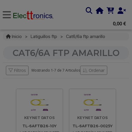
0,00 €
Inicio
>
Latiguillos ftp
>
Cat6/6a ftp amarillo
CAT6/6A FTP AMARILLO
Filtros
Ordenar
Mostrando 1-
7
de
7 Articulos
KEYNET DATOS
KEYNET DATOS
TL-6AFTB26-10Y
TL-6AFTB26-0025Y