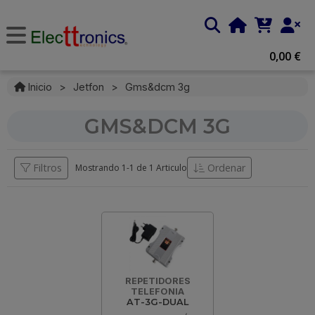
0,00 €
Inicio
>
Jetfon
>
Gms&dcm 3g
GMS&DCM 3G
Filtros
Ordenar
Mostrando 1-
1
de
1 Articulo
REPETIDORES
TELEFONIA
AT-3G-DUAL