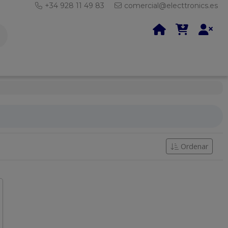
+34 928 11 49 83
comercial@electtronics.es
Ordenar