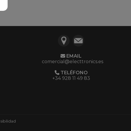
EMAIL
comercial@electtronics.es
TELÉFONO
+34 928 11 49 83
ibilidad