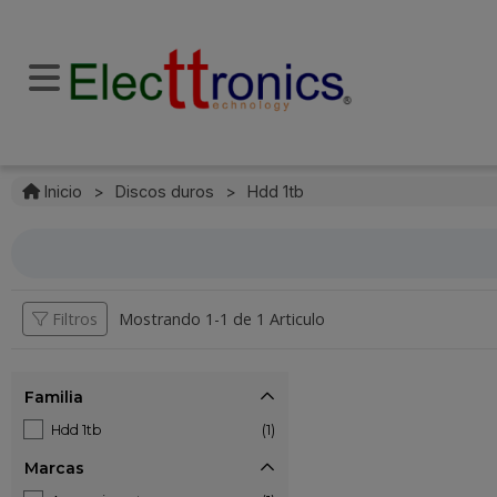
Inicio
>
Discos duros
>
Hdd 1tb
Filtros
Mostrando 1-
1
de
1 Articulo
Familia
Hdd 1tb
(1)
Marcas