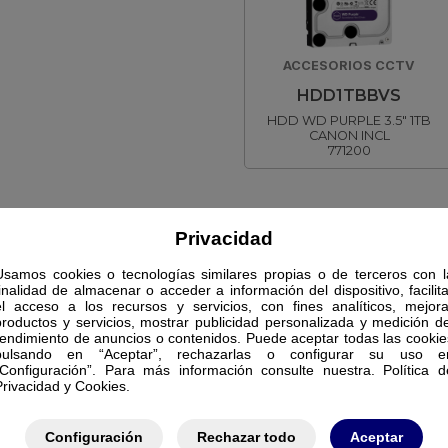
ACCESORIOS CCTV
HDD1TBBVS
HDD WD PURPLE 3.5" 1TB
CANON INCL
771200
Privacidad
Usamos cookies o tecnologías similares propias o de terceros con l
finalidad de almacenar o acceder a información del dispositivo, facilita
el acceso a los recursos y servicios, con fines analíticos, mejora
productos y servicios, mostrar publicidad personalizada y medición de
rendimiento de anuncios o contenidos. Puede aceptar todas las cookie
pulsando en “Aceptar”, rechazarlas o configurar su uso e
“Configuración”. Para más información consulte nuestra. Política d
Privacidad y Cookies.
Configuración
Rechazar todo
Aceptar