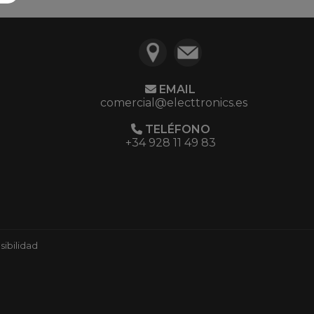
EMAIL
comercial@electtronics.es
TELÉFONO
+34 928 11 49 83
ibilidad