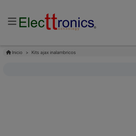
Inicio
>
Kits ajax inalambricos