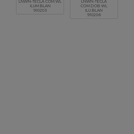
LNWN-TECLA COM.WL
LNWN-TECLA
ILUM.BLAN
COM.DOB WL
910203
ILU.BLAN
910206