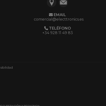
EMAIL
comercial@electtronics.es
TELÉFONO
+34 928 11 49 83
ibilidad