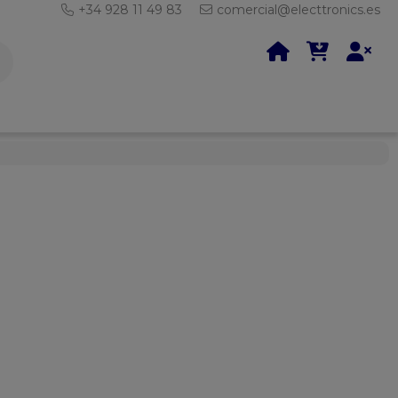
+34 928 11 49 83
comercial@electtronics.es