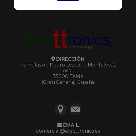
Mis Presupuestos
DIRECCIÓN
Ramblas de Pedro Lezcano Montalvo, 2
Local 1
35200 Telde
(Gran Canaria) España
EMAIL
comercial@electtronics.es