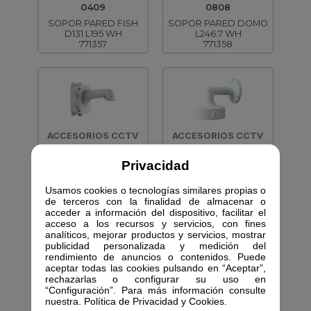
0409
0808
SOPOR PARED FISH
SOPOR PARED DOMO
D131 L195 WH
L246.7 WH
771357
771358
ACCESORIOS CCTV
ACCESORIOS CCTV
SF-WALLJBOX-0311
SF-WB-0207+0407
Privacidad
SOPOR PARED DOMO
SOPOR PARED D139
CAJA L388 WH
L182 WH
Usamos cookies o tecnologías similares propias o
771359
771360
de terceros con la finalidad de almacenar o
acceder a información del dispositivo, facilitar el
acceso a los recursos y servicios, con fines
analíticos, mejorar productos y servicios, mostrar
publicidad personalizada y medición del
rendimiento de anuncios o contenidos. Puede
aceptar todas las cookies pulsando en “Aceptar”,
rechazarlas o configurar su uso en
ACCESORIOS CCTV
ACCESORIOS CCTV
“Configuración”. Para más información consulte
nuestra. Política de Privacidad y Cookies.
SF-WB-0301+0406
SF-WB-0302+0407