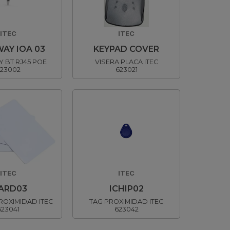
ITEC
ITEC
AY IOA 03
KEYPAD COVER
 BT RJ45 POE
VISERA PLACA ITEC
23002
623021
ITEC
ITEC
CARD03
ICHIP02
ROXIMIDAD ITEC
TAG PROXIMIDAD ITEC
623041
623042