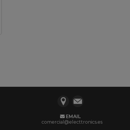
EMAIL
comercial@electtronics.es