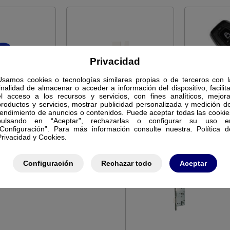
Privacidad
Usamos cookies o tecnologías similares propias o de terceros con l
finalidad de almacenar o acceder a información del dispositivo, facilita
TEC
ITEC
el acceso a los recursos y servicios, con fines analíticos, mejora
productos y servicios, mostrar publicidad personalizada y medición de
1 BLU
IOA DS1
COMA
rendimiento de anuncios o contenidos. Puede aceptar todas las cookie
XIMIDAD AZUL
SENSOR DE PUERTA ITEC
MANDO 
pulsando en “Aceptar”, rechazarlas o configurar su uso e
TEC
623050
REM
“Configuración”. Para más información consulte nuestra. Política d
3043
Privacidad y Cookies.
Configuración
Rechazar todo
Aceptar