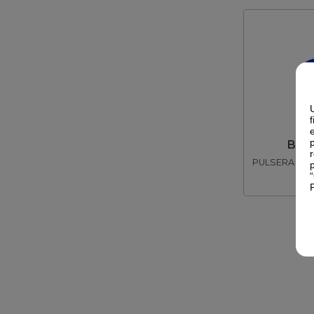
I
BP-0
PULSERA PRO
I
62