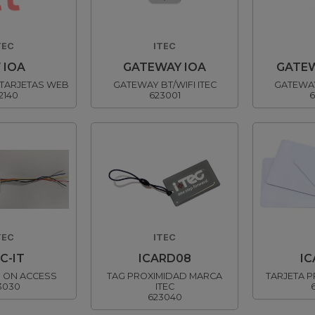
TEC
ITEC
 IOA
GATEWAY IOA
GATEW
TARJETAS WEB
GATEWAY BT/WIFI ITEC
GATEWAY
2140
623001
6
TEC
ITEC
C-IT
ICARD08
I
 ON ACCESS
TAG PROXIMIDAD MARCA
TARJETA P
3030
ITEC
623040