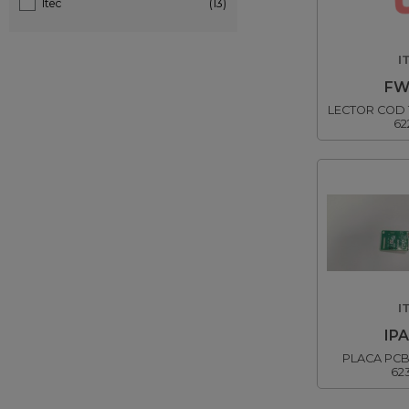
Itec
(13)
I
FW
LECTOR COD 
62
I
IPA
PLACA PCB
62