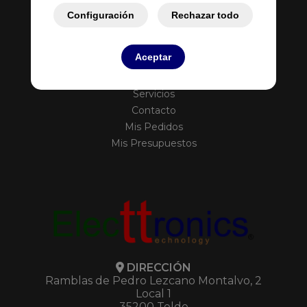
Configuración
Rechazar todo
Aceptar
Inicio
Empresa
Servicios
Contacto
Mis Pedidos
Mis Presupuestos
DIRECCIÓN
Ramblas de Pedro Lezcano Montalvo, 2
Local 1
35200 Telde