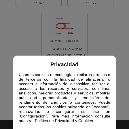
731143
731153
KEYNET DATOS
TL-6AFTB26-05R
LAT CAT6/6A 15U" FTP 5
MTS RJ
Privacidad
731163
Usamos cookies o tecnologías similares propias o
de terceros con la finalidad de almacenar o
acceder a información del dispositivo, facilitar el
acceso a los recursos y servicios, con fines
analíticos, mejorar productos y servicios, mostrar
publicidad personalizada y medición del
rendimiento de anuncios o contenidos. Puede
aceptar todas las cookies pulsando en “Aceptar”,
rechazarlas o configurar su uso en
“Configuración”. Para más información consulte
nuestra. Política de Privacidad y Cookies.