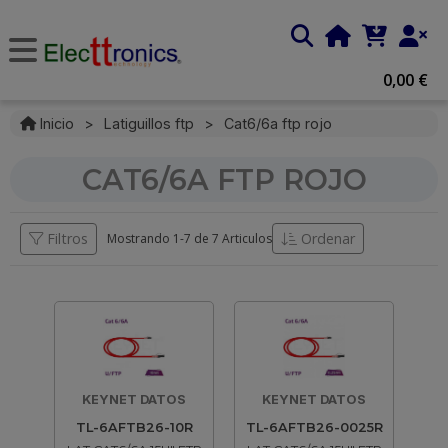
0,00 €
Inicio
>
Latiguillos ftp
>
Cat6/6a ftp rojo
CAT6/6A FTP ROJO
Filtros
Ordenar
Mostrando 1-
7
de
7 Articulos
KEYNET DATOS
KEYNET DATOS
TL-6AFTB26-10R
TL-6AFTB26-0025R