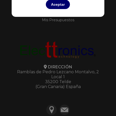
Servicios
Aceptar
Contacto
Mis Pedidos
Mis Presupuestos
DIRECCIÓN
Ramblas de Pedro Lezcano Montalvo, 2
Local 1
35200 Telde
(Gran Canaria) España