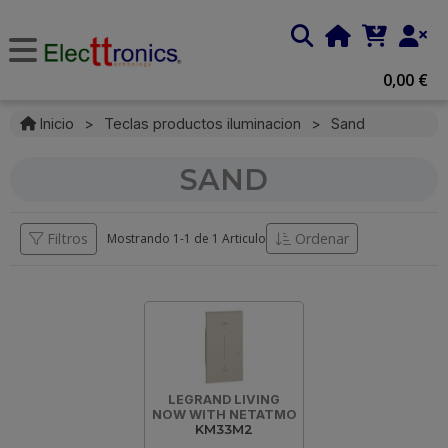
0,00 €
Inicio
>
Teclas productos iluminacion
>
Sand
SAND
Filtros
Ordenar
Mostrando 1-
1
de
1 Articulo
LEGRAND LIVING
NOW WITH NETATMO
KM33M2