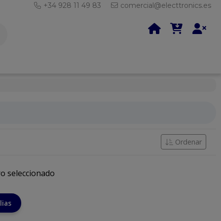
+34 928 11 49 83
comercial@electtronics.es
Ordenar
ro seleccionado
lias