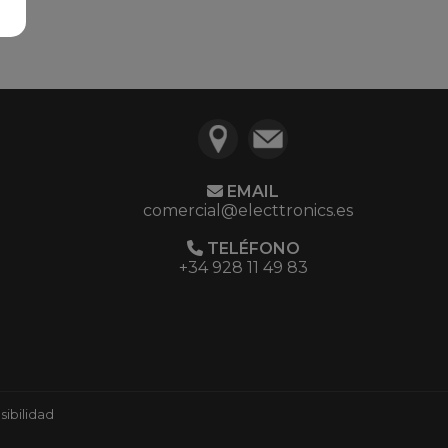
EMAIL
comercial@electtronics.es
TELÉFONO
+34 928 11 49 83
ibilidad