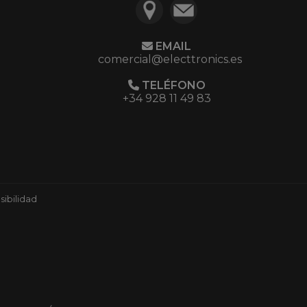
EMAIL
comercial@electtronics.es
TELÉFONO
+34 928 11 49 83
ibilidad