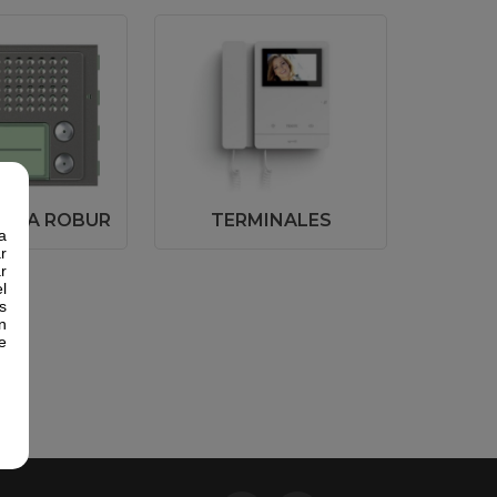
FERA ROBUR
TERMINALES
a
r
r
l
s
n
e