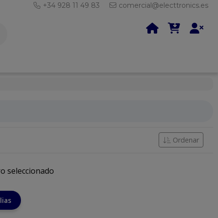
+34 928 11 49 83
comercial@electtronics.es
Ordenar
ro seleccionado
lias