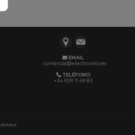
EMAIL
comercial@electtronics.es
TELÉFONO
+34 928 11 49 83
ibilidad