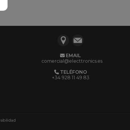
EMAIL
comercial@electtronics.es
TELÉFONO
+34 928 11 49 83
ibilidad