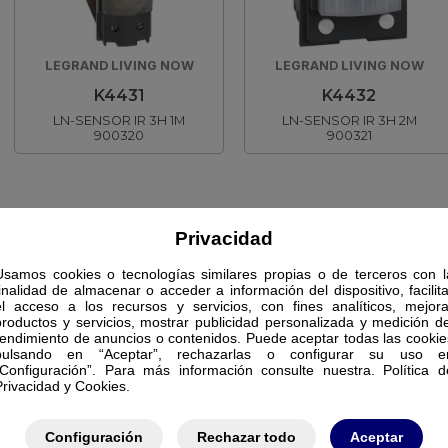
LEGRAND LIVING NOW
LEGRAND LIVING NOW
K4431
K4432
LN-SENSOR IR 3H 1M
LN-SENSOR IR 3H 2M
900320
900321
Privacidad
Usamos cookies o tecnologías similares propias o de terceros con l
finalidad de almacenar o acceder a información del dispositivo, facilita
el acceso a los recursos y servicios, con fines analíticos, mejora
productos y servicios, mostrar publicidad personalizada y medición de
rendimiento de anuncios o contenidos. Puede aceptar todas las cookie
pulsando en “Aceptar”, rechazarlas o configurar su uso e
“Configuración”. Para más información consulte nuestra. Política d
Privacidad y Cookies.
Configuración
Rechazar todo
Aceptar