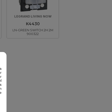
LEGRAND LIVING NOW
K4430
LN-GREEN SWITCH 2H 2M
900322
a
r
r
l
s
n
e