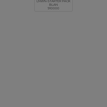
LNWN-STARTER PACK
BLAN
910000