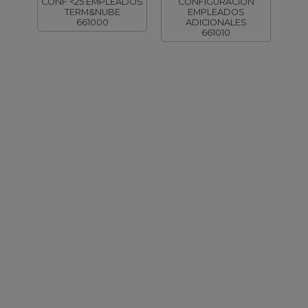
CONF <25 EMPLEADOS
CONFIGURACION
TERM&NUBE
EMPLEADOS
661000
ADICIONALES
661010