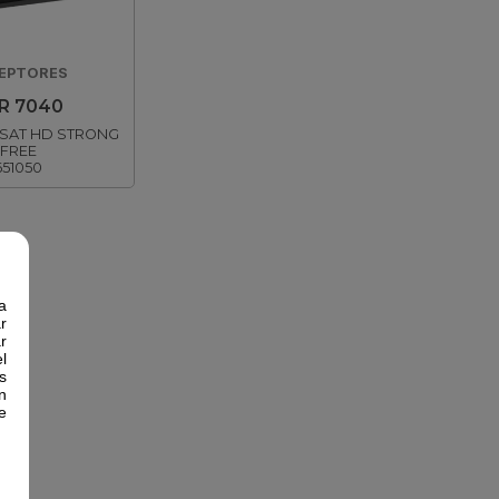
EPTORES
R 7040
SAT HD STRONG
FREE
651050
a
r
r
l
s
n
e