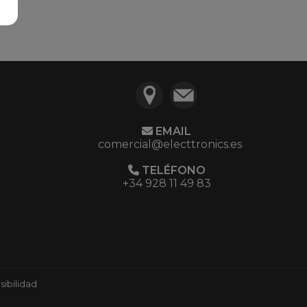
EMAIL
comercial@electtronics.es
TELÉFONO
+34 928 11 49 83
ibilidad