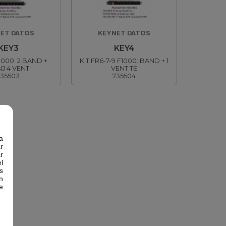
ET DATOS
KEYNET DATOS
KEY3
KEY4
1000: 2 BAND +
KIT FR6-7-9 F1000: BAND + 1
J 4 VENT
VENT TE
735503
735504
a
r
r
l
s
n
e