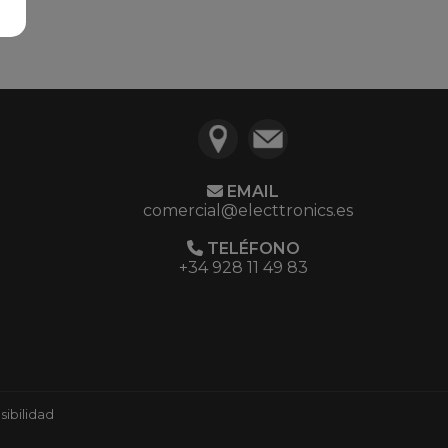
EMAIL
comercial@electtronics.es
TELÉFONO
+34 928 11 49 83
ibilidad