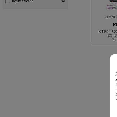
Keynet datos
(4)
KEYNE
K
KIT FR4 F6
CONJ
73