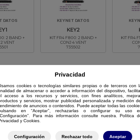
T DATOS
KEYNET DATOS
KEYN
EY1
KEY2
00: 2 BAND +
KIT FR4 F800: 2 BAND +
KIT FR4 F
 2 VENT
CONJ 4 VENT
CON
5501
735502
Privacidad
Usamos cookies o tecnologías similares propias o de terceros con l
finalidad de almacenar o acceder a información del dispositivo, facilita
el acceso a los recursos y servicios, con fines analíticos, mejora
productos y servicios, mostrar publicidad personalizada y medición de
rendimiento de anuncios o contenidos. Puede aceptar todas las cookie
pulsando en “Aceptar”, rechazarlas o configurar su uso e
“Configuración”. Para más información consulte nuestra. Política d
Privacidad y Cookies.
Configuración
Rechazar todo
Aceptar