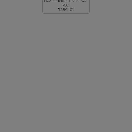
BASE FINAL RTV-FI SAT
P.C.
7586401