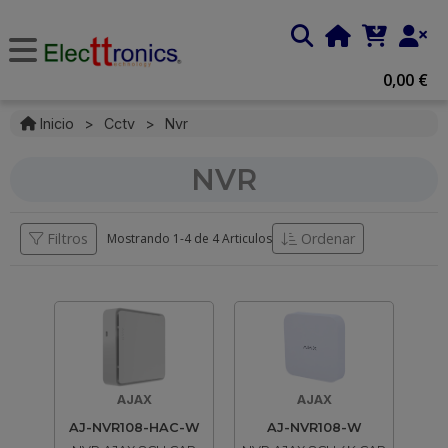
0,00 €
Inicio
>
Cctv
>
Nvr
NVR
Filtros
Ordenar
Mostrando 1-
4
de
4 Articulos
AJAX
AJAX
AJ-NVR108-HAC-W
AJ-NVR108-W