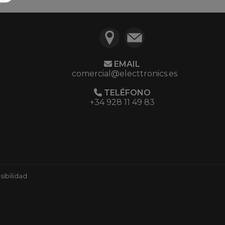
EMAIL
comercial@electtronics.es
TELÉFONO
+34 928 11 49 83
ibilidad