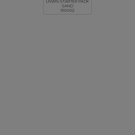
LNWN-STARTER PACK
SAND
910002