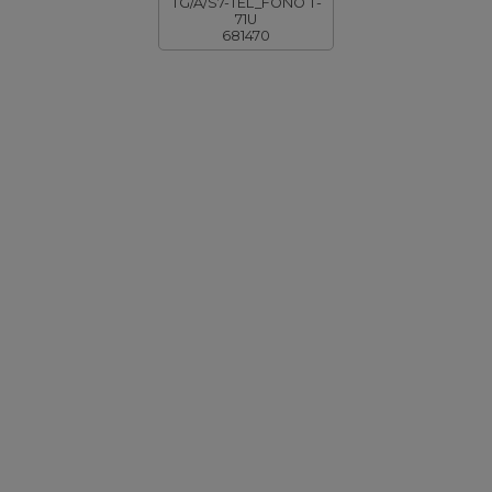
TG/A/S7-TEL_FONO T-
71U
681470