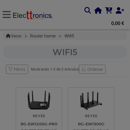
0,00 €
Inicio
>
Router home
>
Wifi5
WIFI5
Filtros
Ordenar
Mostrando 1-
5
de
5 Articulos
REYEE
REYEE
RG-EW1200G-PRO
RG-EW1300G