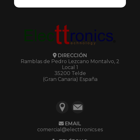
DIRECCIÓN
Ramblas de Pedro Lezcano Montalvo, 2
Local 1
35200 Telde
(Gran Canaria) España
EMAIL
comercial@electtronics.es