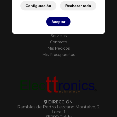
Configuración
Rechazar todo
Aceptar
Inicio
Empresa
Servicios
Contacto
Mis Pedidos
Mis Presupuestos
DIRECCIÓN
Ramblas de Pedro Lezcano Montalvo, 2
Local 1
35200 Telde