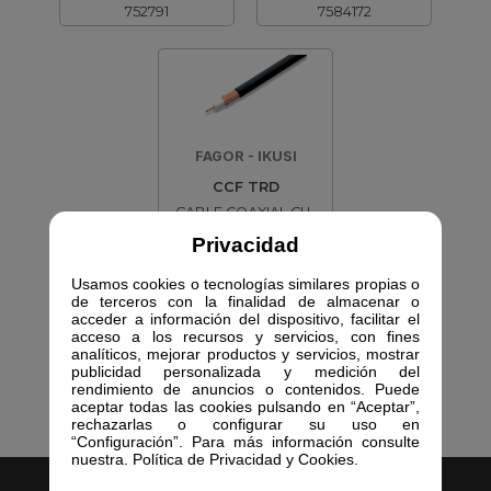
752791
7584172
FAGOR - IKUSI
CCF TRD
CABLE COAXIAL CU-
CU/AL DCA BK 9DB
Privacidad
7584179
Usamos cookies o tecnologías similares propias o
de terceros con la finalidad de almacenar o
acceder a información del dispositivo, facilitar el
acceso a los recursos y servicios, con fines
analíticos, mejorar productos y servicios, mostrar
publicidad personalizada y medición del
rendimiento de anuncios o contenidos. Puede
aceptar todas las cookies pulsando en “Aceptar”,
rechazarlas o configurar su uso en
“Configuración”. Para más información consulte
nuestra. Política de Privacidad y Cookies.