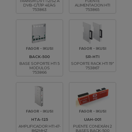
TRANSM DVT-T2/S2 A
FUENTE
DVB-C/T/IP 4E/4S
ALIMENTACION HTI
753863
753865
FAGOR - IKUSI
FAGOR - IKUSI
BACK-500
SR-HTI
BASE SOPORTE HTI 5
SOPORTE RACK HTI 19"
MODULOS
753867
753866
FAGOR - IKUSI
FAGOR - IKUSI
HTA-125
UAH-001
AMPLIFICADOR HTI 47-
PUENTE CONEXIÀN 2
862MHZ
BASES BACK-500