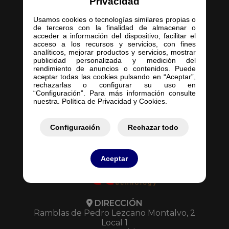
Privacidad
Usamos cookies o tecnologías similares propias o
de terceros con la finalidad de almacenar o
acceder a información del dispositivo, facilitar el
acceso a los recursos y servicios, con fines
Inicio
analíticos, mejorar productos y servicios, mostrar
publicidad personalizada y medición del
Empresa
rendimiento de anuncios o contenidos. Puede
Servicios
aceptar todas las cookies pulsando en “Aceptar”,
rechazarlas o configurar su uso en
Contacto
“Configuración”. Para más información consulte
Mis Pedidos
nuestra. Política de Privacidad y Cookies.
Mis Presupuestos
Configuración
Rechazar todo
Aceptar
DIRECCIÓN
Ramblas de Pedro Lezcano Montalvo, 2
Local 1