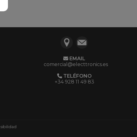
EMAIL
comercial@electtronics.es
TELÉFONO
+34 928 11 49 83
ibilidad