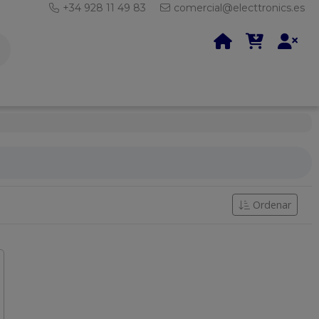
+34 928 11 49 83
comercial@electtronics.es
Ordenar