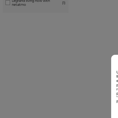
Legrand living now with
(1)
netatmo