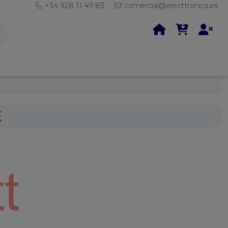
+34 928 11 49 83
comercial@electtronics.es
E