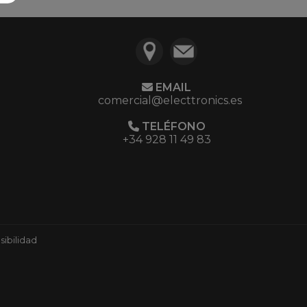
EMAIL
comercial@electtronics.es
TELÉFONO
+34 928 11 49 83
ibilidad