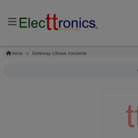
Inicio
>
Gateway c/base corriente