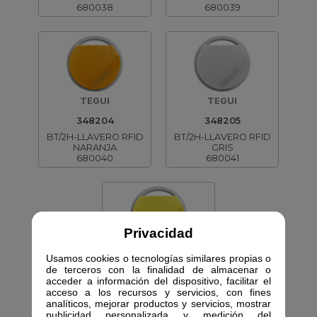
680038
680039
TEGUI
TEGUI
348204
348205
BT/2H-LLAVERO RFID
BT/2H-LLAVERO RFID
NARANJA
GRIS
680040
680041
Privacidad
TEGUI
Usamos cookies o tecnologías similares propias o
de terceros con la finalidad de almacenar o
348206
acceder a información del dispositivo, facilitar el
BT/2H-LLAVERO RFID
acceso a los recursos y servicios, con fines
AMARILLA
analíticos, mejorar productos y servicios, mostrar
680042
publicidad personalizada y medición del