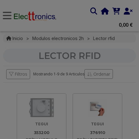
0,00 €
Inicio
>
Modulos electronicos 2h
>
Lector rfid
LECTOR RFID
Filtros
Ordenar
Mostrando 1-
9
de
9 Articulos
TEGUI
TEGUI
353200
376910