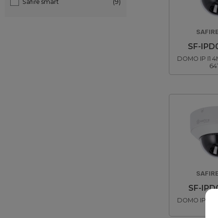
Safire smart
(9)
SAFIR
SF-IPD
DOMO IP I1 
64
SAFIR
SF-IPD
DOMO IP I1 
64