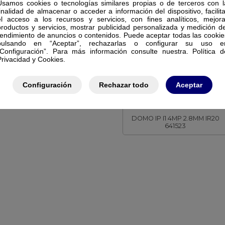
Usamos cookies o tecnologías similares propias o de terceros con l
finalidad de almacenar o acceder a información del dispositivo, facilita
el acceso a los recursos y servicios, con fines analíticos, mejora
productos y servicios, mostrar publicidad personalizada y medición de
rendimiento de anuncios o contenidos. Puede aceptar todas las cookie
pulsando en “Aceptar”, rechazarlas o configurar su uso e
“Configuración”. Para más información consulte nuestra. Política d
Privacidad y Cookies.
Configuración
Rechazar todo
Aceptar
SAFIRE SMART
SF-IPD050A-4I1-GREY
DOMO IP I1 4MP 2.8MM IR20
641523