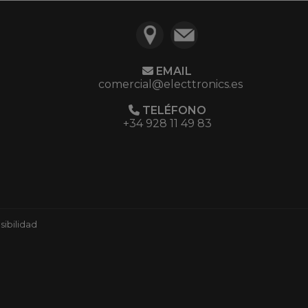
EMAIL
comercial@electtronics.es
TELÉFONO
+34 928 11 49 83
ibilidad