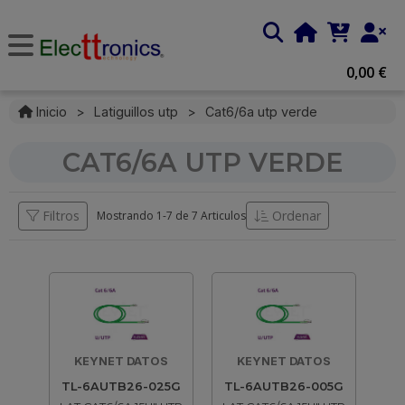
0,00 €
Inicio
>
Latiguillos utp
>
Cat6/6a utp verde
CAT6/6A UTP VERDE
Filtros
Ordenar
Mostrando 1-
7
de
7 Articulos
KEYNET DATOS
KEYNET DATOS
TL-6AUTB26-025G
TL-6AUTB26-005G