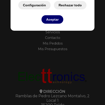
Configuración
Rechazar todo
Aceptar
Inicio
Empresa
Servicios
Contacto
Mis Pedidos
Mis Presupuestos
DIRECCIÓN
Ramblas de Pedro Lezcano Montalvo, 2
Local 1
35200 Telde