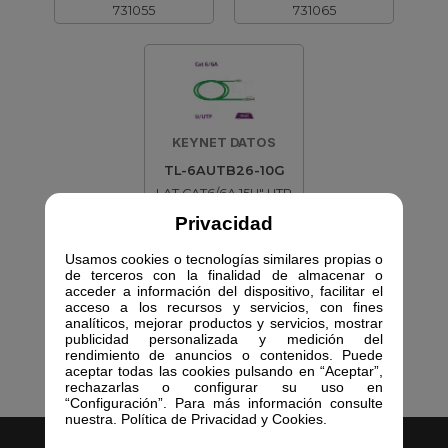
731055
731065
KEYNET DATOS
TL-6AUTB26-10G
LAT CAT6/6A 15U" UTP
10 MTS VD
Privacidad
731075
Usamos cookies o tecnologías similares propias o
de terceros con la finalidad de almacenar o
acceder a información del dispositivo, facilitar el
acceso a los recursos y servicios, con fines
analíticos, mejorar productos y servicios, mostrar
publicidad personalizada y medición del
rendimiento de anuncios o contenidos. Puede
aceptar todas las cookies pulsando en “Aceptar”,
rechazarlas o configurar su uso en
“Configuración”. Para más información consulte
nuestra. Política de Privacidad y Cookies.