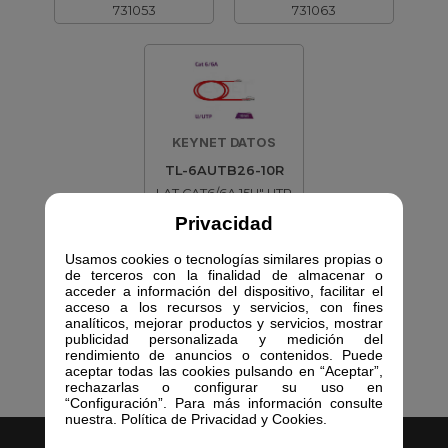
731053
731063
KEYNET DATOS
TL-6AUTB26-10R
LAT CAT6/6A 15U" UTP
10 MTS RJ
Privacidad
731073
Usamos cookies o tecnologías similares propias o
de terceros con la finalidad de almacenar o
acceder a información del dispositivo, facilitar el
acceso a los recursos y servicios, con fines
analíticos, mejorar productos y servicios, mostrar
publicidad personalizada y medición del
rendimiento de anuncios o contenidos. Puede
aceptar todas las cookies pulsando en “Aceptar”,
rechazarlas o configurar su uso en
“Configuración”. Para más información consulte
nuestra. Política de Privacidad y Cookies.