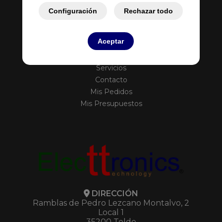
Configuración
Rechazar todo
Aceptar
Inicio
Empresa
Servicios
Contacto
Mis Pedidos
Mis Presupuestos
DIRECCIÓN
Ramblas de Pedro Lezcano Montalvo, 2
Local 1
35200 Telde