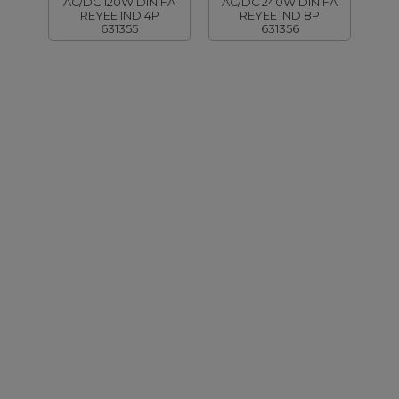
AC/DC 120W DIN FA
AC/DC 240W DIN FA
REYEE IND 4P
REYEE IND 8P
631355
631356