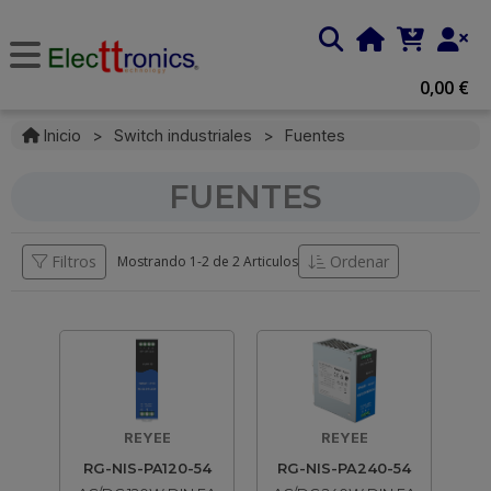
0,00 €
Inicio
>
Switch industriales
>
Fuentes
FUENTES
Filtros
Ordenar
Mostrando 1-
2
de
2 Articulos
REYEE
REYEE
RG-NIS-PA120-54
RG-NIS-PA240-54