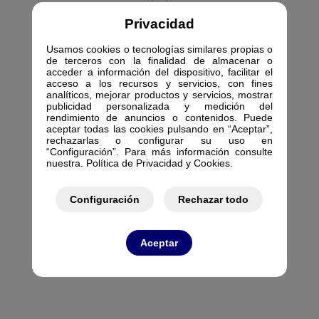
NGN
NGN
Privacidad
RACK EXT 25U F60
RACK EXT 30U F45
IP54/55 AISLAM. C/
IP54/55 AISLAM. C/
736521
736525
Usamos cookies o tecnologías similares propias o
de terceros con la finalidad de almacenar o
acceder a información del dispositivo, facilitar el
acceso a los recursos y servicios, con fines
analíticos, mejorar productos y servicios, mostrar
publicidad personalizada y medición del
rendimiento de anuncios o contenidos. Puede
aceptar todas las cookies pulsando en “Aceptar”,
KEYNET DATOS
rechazarlas o configurar su uso en
“Configuración”. Para más información consulte
FRC-A-U-3066-P4-
nuestra. Política de Privacidad y Cookies.
NGN
RACK EXT 30U F60
IP54/55 AISLAM. C/
Configuración
Rechazar todo
736526
Aceptar