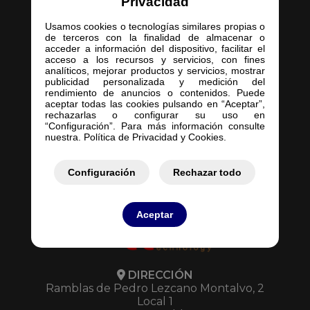
Privacidad
Usamos cookies o tecnologías similares propias o
de terceros con la finalidad de almacenar o
acceder a información del dispositivo, facilitar el
acceso a los recursos y servicios, con fines
Inicio
analíticos, mejorar productos y servicios, mostrar
publicidad personalizada y medición del
Empresa
rendimiento de anuncios o contenidos. Puede
Servicios
aceptar todas las cookies pulsando en “Aceptar”,
rechazarlas o configurar su uso en
Contacto
“Configuración”. Para más información consulte
Mis Pedidos
nuestra. Política de Privacidad y Cookies.
Mis Presupuestos
Configuración
Rechazar todo
Aceptar
DIRECCIÓN
Ramblas de Pedro Lezcano Montalvo, 2
Local 1