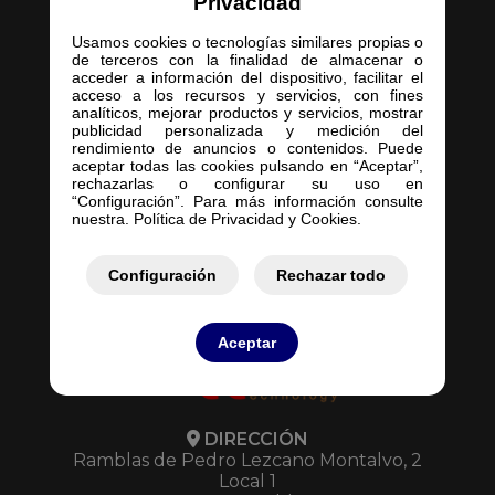
Privacidad
Usamos cookies o tecnologías similares propias o
de terceros con la finalidad de almacenar o
acceder a información del dispositivo, facilitar el
acceso a los recursos y servicios, con fines
Inicio
analíticos, mejorar productos y servicios, mostrar
publicidad personalizada y medición del
Empresa
rendimiento de anuncios o contenidos. Puede
Servicios
aceptar todas las cookies pulsando en “Aceptar”,
rechazarlas o configurar su uso en
Contacto
“Configuración”. Para más información consulte
Mis Pedidos
nuestra. Política de Privacidad y Cookies.
Mis Presupuestos
Configuración
Rechazar todo
Aceptar
DIRECCIÓN
Ramblas de Pedro Lezcano Montalvo, 2
Local 1